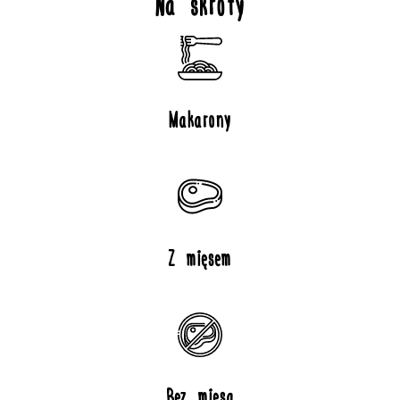
Na skróty
Makarony
Z mięsem
Bez mięsa