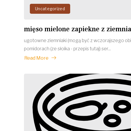
Uncategorized
mięso mielone zapiekne z ziemni
ugotowne ziemniaki (mogą być z wczorajszego obi
pomidorach (ze słoika - przepis tutaj) ser...
Read More