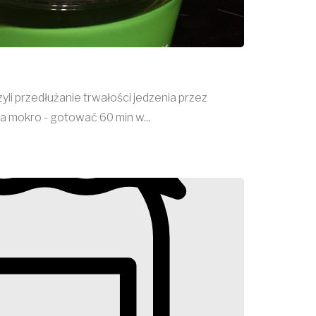
yli przedłużanie trwałości jedzenia przez
mokro - gotować 60 min w...