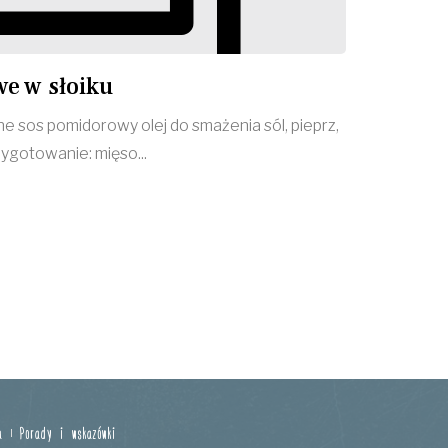
e w słoiku
ne sos pomidorowy olej do smażenia sól, pieprz,
zygotowanie: mięso...
a
Porady i wskazówki