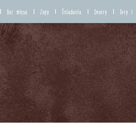
Bez mięsa
Zupy
Śniadania
Desery
Sery i 