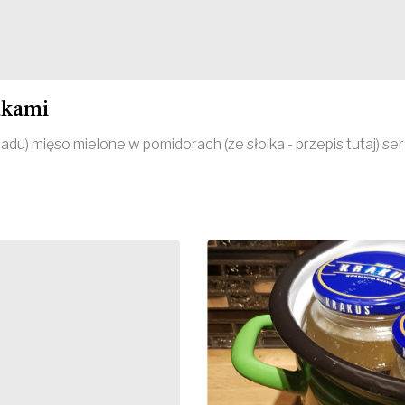
akami
 mięso mielone w pomidorach (ze słoika - przepis tutaj) ser mo