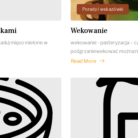
Porady i wskazówki
akami
Wekowanie
adu) mięso mielone w
wekowanie - pasteryzacja – cz
podgrzaniewekować można:na 
Read More