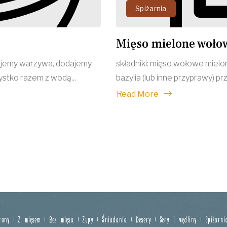
Spiżarnia
Mięso mielone wołow
tujemy warzywa, dodajemy
składniki: mięso wołowe mielo
stko razem z wodą...
bazylia (lub inne przyprawy) pr
Read More
rony
Z mięsem
Bez mięsa
Zupy
Śniadania
Desery
Sery i wędliny
Spiżarni